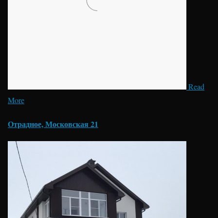
Read
More
Отрадное, Московская 21